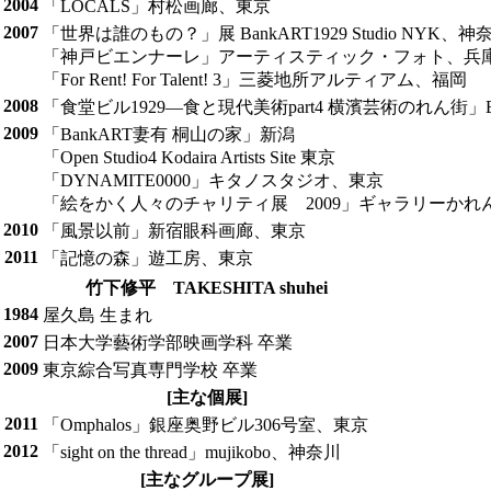
2004
「LOCALS」村松画廊、東京
2007
「世界は誰のもの？」展 BankART1929 Studio NYK、神
「神戸ビエンナーレ」アーティスティック・フォト、兵
「For Rent! For Talent! 3」三菱地所アルティアム、福岡
2008
「食堂ビル1929―食と現代美術part4 横濱芸術のれん街」Ba
2009
「BankART妻有 桐山の家」新潟
「Open Studio4 Kodaira Artists Site 東京
「DYNAMITE0000」キタノスタジオ、東京
「絵をかく人々のチャリティ展 2009」ギャラリーかれ
2010
「風景以前」新宿眼科画廊、東京
2011
「記憶の森」遊工房、東京
竹下修平 TAKESHITA shuhei
1984
屋久島 生まれ
2007
日本大学藝術学部映画学科 卒業
2009
東京綜合写真専門学校 卒業
[主な個展]
2011
「Omphalos」銀座奥野ビル306号室、東京
2012
「sight on the thread」mujikobo、神奈川
[主なグループ展]