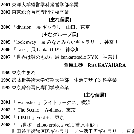
2001
東洋大学経営学科経営学部卒業
2003
東京総合写真専門学校卒業
[主な個展]
2006
「division」展 ギャラリー山口、東京
[主なグループ展]
2005
「look away」展 みなとみらいギャラリー、神奈川
2006
「Tales」展 bankart1929、神奈川
2007
「世界は誰のもの」展 bankartstudio NYK、神奈川
萱原里砂 Risa KAYAHARA
1969
東京生まれ
1990
武蔵野美術大学短期大学部 生活デザイン科卒業
1995
東京綜合写真専門学校卒業
[主な個展]
2001
「 watershed 」ライトワークス、横浜
2005
「 The Scenic 」A-things、東京
2006
「 LIMIT 」void＋、東京
2008
「 写世術 photo projects vol.1 萱原里砂 」
世田谷美術館区民ギャラリー／生活工房ギャラリー、東