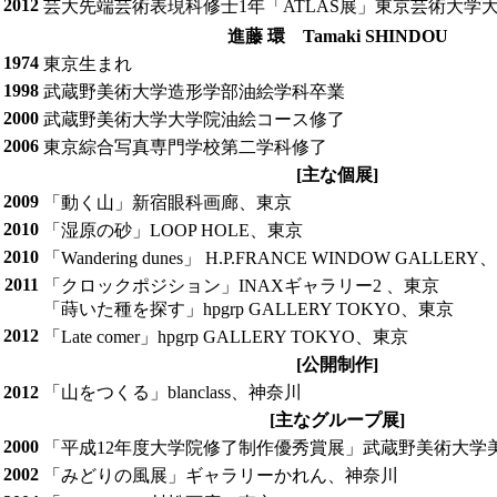
2012
芸大先端芸術表現科修士1年「ATLAS展」東京芸術大学
進藤 環 Tamaki SHINDOU
1974
東京生まれ
1998
武蔵野美術大学造形学部油絵学科卒業
2000
武蔵野美術大学大学院油絵コース修了
2006
東京綜合写真専門学校第二学科修了
[主な個展]
2009
「動く山」新宿眼科画廊、東京
2010
「湿原の砂」LOOP HOLE、東京
2010
「Wandering dunes」 H.P.FRANCE WINDOW GALLER
2011
「クロックポジション」INAXギャラリー2 、東京
「蒔いた種を探す」hpgrp GALLERY TOKYO、東京
2012
「Late comer」hpgrp GALLERY TOKYO、東京
[公開制作]
2012
「山をつくる」blanclass、神奈川
[主なグループ展]
2000
「平成12年度大学院修了制作優秀賞展」武蔵野美術大学
2002
「みどりの風展」ギャラリーかれん、神奈川