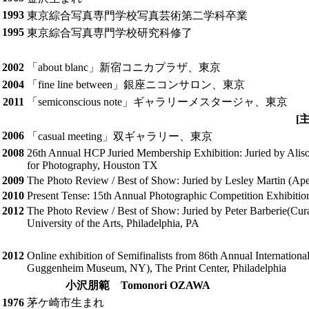
1993
東京綜合写真専門学校写真芸術第二学科卒業
1995
東京綜合写真専門学校研究科修了
2002
「about blanc」新宿コニカプラザ、東京
2004
「fine line between」銀座ニコンサロン、東京
2011
「semiconscious note」ギャラリーメスタージャ、東京
[
2006
「casual meeting」双ギャラリー、東京
2008
26th Annual HCP Juried Membership Exhibition: Juried by Alis
for Photography, Houston TX
2009
The Photo Review / Best of Show: Juried by Lesley Martin (Aper
2010
Present Tense: 15th Annual Photographic Competition Exhibitio
2012
The Photo Review / Best of Show: Juried by Peter Barberie(Cura
University of the Arts, Philadelphia, PA
2012
Online exhibition of Semifinalists from 86th Annual Internation
Guggenheim Museum, NY), The Print Center, Philadelphia
小沢朋範 Tomonori OZAWA
1976
茅ケ崎市生まれ