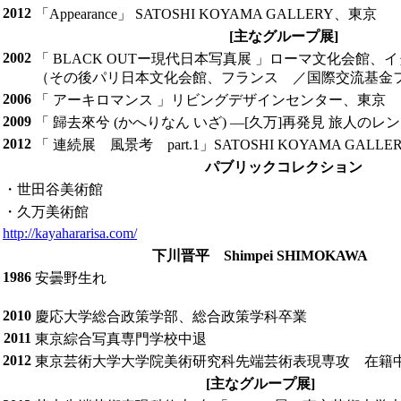
2012
「Appearance」 SATOSHI KOYAMA GALLERY、東京
[主なグループ展]
2002
「 BLACK OUTー現代日本写真展 」ローマ文化会館、
（その後パリ日本文化会館、フランス ／国際交流基金
2006
「 アーキロマンス 」リビングデザインセンター、東京
2009
「 歸去來兮 (かへりなん いざ) ―[久万]再発見 旅人の
2012
「 連続展 風景考 part.1」SATOSHI KOYAMA GALLE
パブリックコレクション
・世田谷美術館
・久万美術館
http://kayahararisa.com/
下川晋平 Shimpei SHIMOKAWA
1986
安曇野生れ
2010
慶応大学総合政策学部、総合政策学科卒業
2011
東京綜合写真専門学校中退
2012
東京芸術大学大学院美術研究科先端芸術表現専攻 在籍
[主なグループ展]